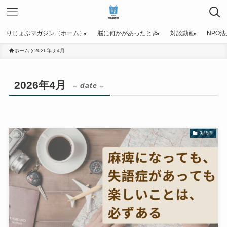
りじょぶマガジン（ホーム）
脳に何かがあったとき
対談動画
NPO
ホーム
2026年
4月
2026年4月
– date –
失語症