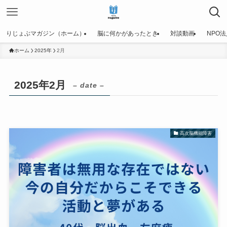
りじょぶマガジン（ホーム）
脳に何かがあったとき
対談動画
NPO
ホーム
2025年
2月
2025年2月
– date –
高次脳機能障害