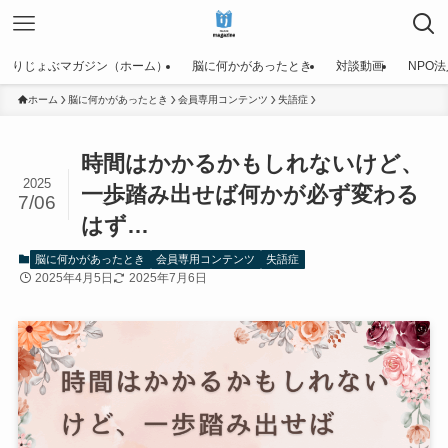
りじょぶマガジン（ホーム）
脳に何かがあったとき
対談動画
NPO
ホーム
脳に何かがあったとき
会員専用コンテンツ
失語症
時間はかかるかもしれないけど、
2025
一歩踏み出せば何かが必ず変わる
7/06
はず…
脳に何かがあったとき
会員専用コンテンツ
失語症
2025年4月5日
2025年7月6日