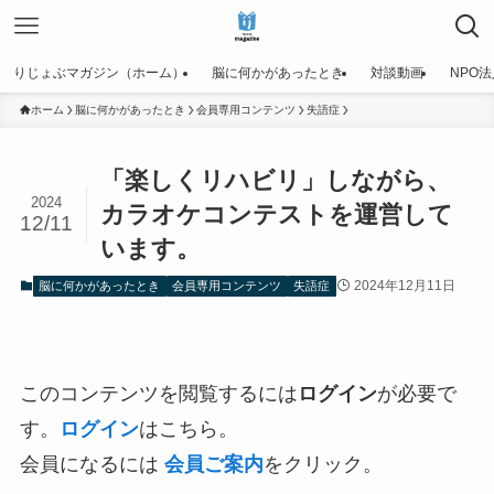
りじょぶマガジン（ホーム）
脳に何かがあったとき
対談動画
NPO
ホーム
脳に何かがあったとき
会員専用コンテンツ
失語症
「楽しくリハビリ」しながら、
2024
カラオケコンテストを運営して
12/11
います。
2024年12月11日
脳に何かがあったとき
会員専用コンテンツ
失語症
このコンテンツを閲覧するには
ログイン
が必要で
す。
ログイン
はこちら。
会員になるには
会員ご案内
をクリック。