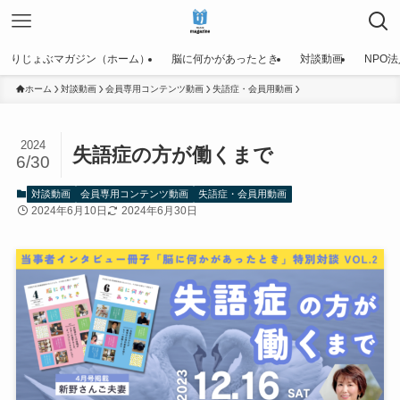
りじょぶマガジン（ホーム）
脳に何かがあったとき
対談動画
NPO
ホーム
対談動画
会員専用コンテンツ動画
失語症・会員用動画
2024
失語症の方が働くまで
6/30
対談動画
会員専用コンテンツ動画
失語症・会員用動画
2024年6月10日
2024年6月30日