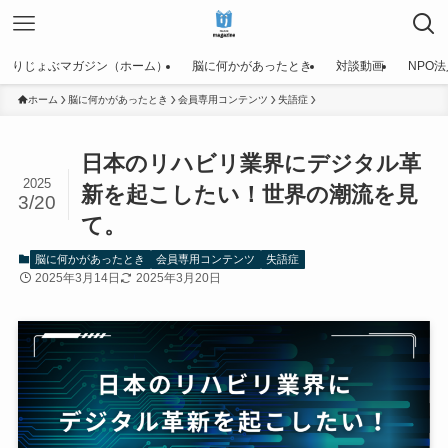
りじょぶマガジン（ホーム）
脳に何かがあったとき
対談動画
NPO
ホーム
脳に何かがあったとき
会員専用コンテンツ
失語症
日本のリハビリ業界にデジタル革
2025
新を起こしたい！世界の潮流を見
3/20
て。
脳に何かがあったとき
会員専用コンテンツ
失語症
2025年3月14日
2025年3月20日