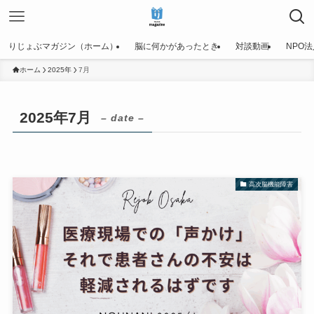
りじょぶマガジン（ホーム）
脳に何かがあったとき
対談動画
NPO
ホーム
2025年
7月
2025年7月
– date –
高次脳機能障害