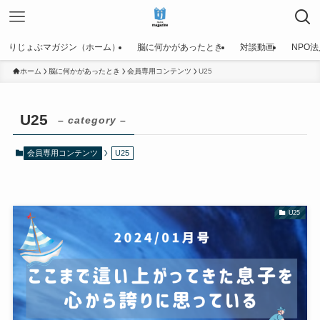
りじょぶマガジン（ホーム）
脳に何かがあったとき
対談動画
NPO
ホーム
脳に何かがあったとき
会員専用コンテンツ
U25
U25
– category –
会員専用コンテンツ
U25
U25