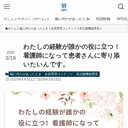
りじょぶマガジン（ホーム）
脳に何かがあったとき
対談動画
NPO
ホーム
脳に何かがあったとき
会員専用コンテンツ
高次脳機能障害
わたしの経験が誰かの役に立つ！
2026
看護師になって患者さんに寄り添
3/18
いたいんです。
脳に何かがあったとき
会員専用コンテンツ
高次脳機能障害
2025年4月5日
2026年3月18日